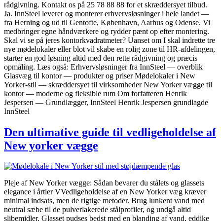
rådgivning. Kontakt os på 25 78 88 88 for et skræddersyet tilbud.
Ja. InnSteel leverer og monterer erhvervsløsninger i hele landet —
fra Herning og ud til Gentofte, København, Aarhus og Odense. Vi
medbringer egne håndværkere og rydder pænt op efter montering.
Skal vi se på jeres kontorkvadratmeter? Uanset om I skal indrette tre
nye mødelokaler eller blot vil skabe en rolig zone til HR-afdelingen,
starter en god løsning altid med den rette rådgivning og præcis
opmåling. Læs også: Erhvervsløsninger fra InnSteel — overblik
Glasvæg til kontor — produkter og priser Mødelokaler i New
Yorker-stil — skræddersyet til virksomheder New Yorker vægge til
kontor — moderne og fleksible rum Om forfatteren Henrik
Jespersen — Grundlægger, InnSteel Henrik Jespersen grundlagde
InnSteel
Den ultimative guide til vedligeholdelse af
New yorker vægge
Pleje af New Yorker vægge: Sådan bevarer du stålets og glassets
elegance i årtier VVedligeholdelse af en New Yorker væg kræver
minimal indsats, men de rigtige metoder. Brug lunkent vand med
neutral sæbe til de pulverlakerede stålprofiler, og undgå altid
slibemidler. Glasset pudses bedst med en blanding af vand, eddike