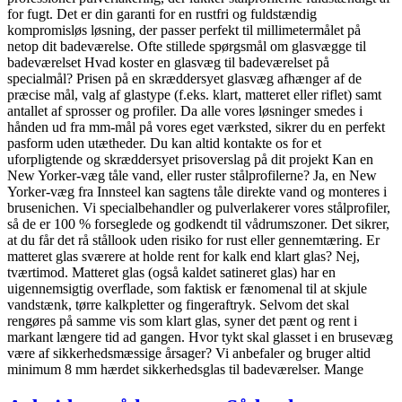
for fugt. Det er din garanti for en rustfri og fuldstændig
kompromisløs løsning, der passer perfekt til millimetermålet på
netop dit badeværelse. Ofte stillede spørgsmål om glasvægge til
badeværelset Hvad koster en glasvæg til badeværelset på
specialmål? Prisen på en skræddersyet glasvæg afhænger af de
præcise mål, valg af glastype (f.eks. klart, matteret eller riflet) samt
antallet af sprosser og profiler. Da alle vores løsninger smedes i
hånden ud fra mm-mål på vores eget værksted, sikrer du en perfekt
pasform uden utætheder. Du kan altid kontakte os for et
uforpligtende og skræddersyet prisoverslag på dit projekt Kan en
New Yorker-væg tåle vand, eller ruster stålprofilerne? Ja, en New
Yorker-væg fra Innsteel kan sagtens tåle direkte vand og monteres i
brusenichen. Vi specialbehandler og pulverlakerer vores stålprofiler,
så de er 100 % forseglede og godkendt til vådrumszoner. Det sikrer,
at du får det rå stållook uden risiko for rust eller gennemtæring. Er
matteret glas sværere at holde rent for kalk end klart glas? Nej,
tværtimod. Matteret glas (også kaldet satineret glas) har en
uigennemsigtig overflade, som faktisk er fænomenal til at skjule
vandstænk, tørre kalkpletter og fingeraftryk. Selvom det skal
rengøres på samme vis som klart glas, syner det pænt og rent i
markant længere tid ad gangen. Hvor tykt skal glasset i en brusevæg
være af sikkerhedsmæssige årsager? Vi anbefaler og bruger altid
minimum 8 mm hærdet sikkerhedsglas til badeværelser. Mange