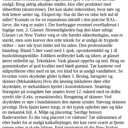
undgå: Brug aldrig alkaliske midler, klor eller produkter med
slibeeffekt (skurecreme). Det kan skabe mikroridser, hvor støv og
fedt lettere sætter sig. Ekspert-tip: Har du fået en ridse helt ind til
stålet? Kontakt os for en reparations-lakstift i den præcise RAL-
farve, din væg er malet i. Det forebygger eventuel overfladerust i
fugtige rum. 2. Glasset: Hemmeligheden bag den klare udsigt
Glasset i en New Yorker væg er ofte hærdet sikkerhedsglas, som er
stærkt, men som kræver den rette teknik for at undgå de frygtede
striber – især når lyset falder ind fra siden. Den professionelle
blanding: Bland 5 liter vand med 1 spsk. opvaskemiddel og 1 dl
husholdningseddike. Eddiken nedbryder kalk og sikrer, at glasset
tørrer stribefrit op. Teknikken: Vask glasset oppefra og ned. Brug en
gummiskraber af god kvalitet med blødt gummi. Tør kanterne ved
stålprofilerne efter med en tør, ren klud for at undgå vandløbere. Se
hvordan vores skydedør glider lydløst 3. Beslag, hængsler og
skinner (Mekanikken) Hvis din løsning inkluderer døre eller
skydedøre, er mekanikken hjertet i konstruktionen. Smøring:
Hængsler på svingdøre bør smøres hvert 12. måned med en dråbe
syrefri olie (f.eks. symaskineolie). Rengøring af skinner: Ved
skydedøre er støv i bundskinnen den største synder. Støvsug skinnen
jævnligt. Hvis hjulet kører trægt, er det typisk ophobet støv og ikke
en mekanisk fejl. 4. Miljø og placering: Særlige hensyn
Badeværelset: Er din væg placeret i et vådrum? Tør stålrammen af
efter badet for at undgå kalkaflejringer, der kan være svære at fjerne
senere uden at skade lakken. Find inspiration til din New Yorker