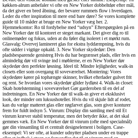
køkken-alrum anbefaler vi ofte en New Yorker dobbeltdør efter mål,
da det giver en bred åbning, der bevarer rummets flow i hverdagen.
Leder du efter inspiration til mere end bare døre? Se vores komplette
guide til 10 måder at bruge en New Yorker væg her. 2.
Hjemmekontor: Ro til fordybelse med “udsyn” Efterspørgslen på en
New Yorker dør til kontoret er steget markant. Det giver dig ro til
onlinemøder og fokus, uden at du føler dig isoleret i et mørkt rum.
Glasvalg: Overvej lamineret glas for ekstra lyddæmpning, hvis du
ofte sidder i vigtige opkald. 3. New Yorker skydedør: Den
pladsbesparende genistreg Hvis du har begrænset plads, eller hvis en
almindelig dør vil svinge ind i møblerne, er en New Yorker dør
skydedør den perfekte løsning. Ideel til: Mindre lejligheder, walk-in
closets eller som overgang til soveværelset. Montering: Vores
skydedøre kører på tophængte skinner, hvilket efterlader gulvet frit
og rent. Se hvordan vores skydedør glider lydløst 4. Walk-in closet:
Skab hotelstemning i soveværelset Gør garderoben til en del af
indretningen. En New Yorker dør til walk-in giver et eksklusivt
look, der minder om luksushoteller. Hvis du vil skjule lidt af rodet,
kan du vælge matteret glas eller røgfarvet glas, som giver konturer
frem for fuldt indsyn 5. Vinrum: Display din samling med stil Et
vinrum kræver stabil temperatur, men det betyder ikke, at det skal
gemmes væk. En New Yorker dør til vinrum (ofte med specialmål)
gør din vinsamling til et centralt designelement i boligen. Case-
eksempel: Vi ser ofte, at kunder udnytter pladsen under en trappe