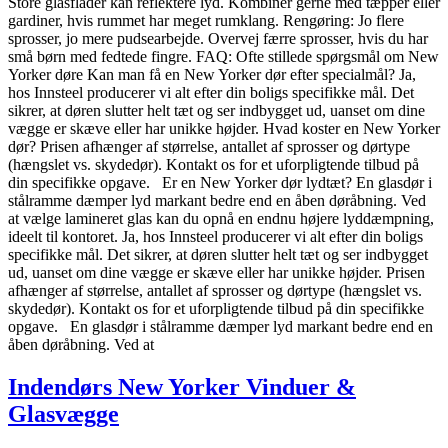
Store glasflader kan reflektere lyd. Kombiner gerne med tæpper eller
gardiner, hvis rummet har meget rumklang. Rengøring: Jo flere
sprosser, jo mere pudsearbejde. Overvej færre sprosser, hvis du har
små børn med fedtede fingre. FAQ: Ofte stillede spørgsmål om New
Yorker døre Kan man få en New Yorker dør efter specialmål? Ja,
hos Innsteel producerer vi alt efter din boligs specifikke mål. Det
sikrer, at døren slutter helt tæt og ser indbygget ud, uanset om dine
vægge er skæve eller har unikke højder. Hvad koster en New Yorker
dør? Prisen afhænger af størrelse, antallet af sprosser og dørtype
(hængslet vs. skydedør). Kontakt os for et uforpligtende tilbud på
din specifikke opgave. Er en New Yorker dør lydtæt? En glasdør i
stålramme dæmper lyd markant bedre end en åben døråbning. Ved
at vælge lamineret glas kan du opnå en endnu højere lyddæmpning,
ideelt til kontoret. Ja, hos Innsteel producerer vi alt efter din boligs
specifikke mål. Det sikrer, at døren slutter helt tæt og ser indbygget
ud, uanset om dine vægge er skæve eller har unikke højder. Prisen
afhænger af størrelse, antallet af sprosser og dørtype (hængslet vs.
skydedør). Kontakt os for et uforpligtende tilbud på din specifikke
opgave. En glasdør i stålramme dæmper lyd markant bedre end en
åben døråbning. Ved at
Indendørs New Yorker Vinduer &
Glasvægge