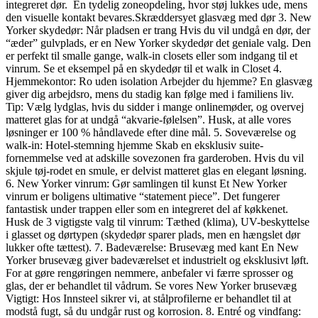
integreret dør. En tydelig zoneopdeling, hvor støj lukkes ude, mens
den visuelle kontakt bevares.Skræddersyet glasvæg med dør 3. New
Yorker skydedør: Når pladsen er trang Hvis du vil undgå en dør, der
“æder” gulvplads, er en New Yorker skydedør det geniale valg. Den
er perfekt til smalle gange, walk-in closets eller som indgang til et
vinrum. Se et eksempel på en skydedør til et walk in Closet 4.
Hjemmekontor: Ro uden isolation Arbejder du hjemme? En glasvæg
giver dig arbejdsro, mens du stadig kan følge med i familiens liv.
Tip: Vælg lydglas, hvis du sidder i mange onlinemøder, og overvej
matteret glas for at undgå “akvarie-følelsen”. Husk, at alle vores
løsninger er 100 % håndlavede efter dine mål. 5. Soveværelse og
walk-in: Hotel-stemning hjemme Skab en eksklusiv suite-
fornemmelse ved at adskille sovezonen fra garderoben. Hvis du vil
skjule tøj-rodet en smule, er delvist matteret glas en elegant løsning.
6. New Yorker vinrum: Gør samlingen til kunst Et New Yorker
vinrum er boligens ultimative “statement piece”. Det fungerer
fantastisk under trappen eller som en integreret del af køkkenet.
Husk de 3 vigtigste valg til vinrum: Tæthed (klima), UV-beskyttelse
i glasset og dørtypen (skydedør sparer plads, men en hængslet dør
lukker ofte tættest). 7. Badeværelse: Brusevæg med kant En New
Yorker brusevæg giver badeværelset et industrielt og eksklusivt løft.
For at gøre rengøringen nemmere, anbefaler vi færre sprosser og
glas, der er behandlet til vådrum. Se vores New Yorker brusevæg
Vigtigt: Hos Innsteel sikrer vi, at stålprofilerne er behandlet til at
modstå fugt, så du undgår rust og korrosion. 8. Entré og vindfang: