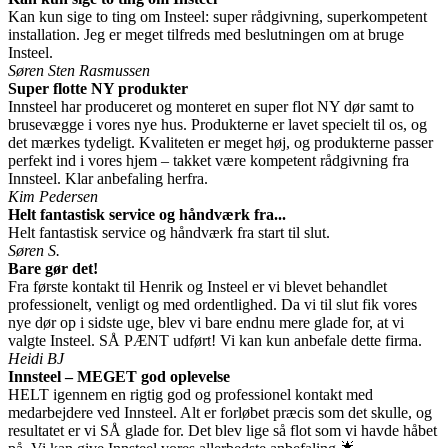
Kan kun sige to ting om Insteel: super rådgivning, superkompetent
installation. Jeg er meget tilfreds med beslutningen om at bruge
Insteel.
Søren Sten Rasmussen
Super flotte NY produkter
Innsteel har produceret og monteret en super flot NY dør samt to
brusevægge i vores nye hus. Produkterne er lavet specielt til os, og
det mærkes tydeligt. Kvaliteten er meget høj, og produkterne passer
perfekt ind i vores hjem – takket være kompetent rådgivning fra
Innsteel. Klar anbefaling herfra.
Kim Pedersen
Helt fantastisk service og håndværk fra...
Helt fantastisk service og håndværk fra start til slut.
Søren S.
Bare gør det!
Fra første kontakt til Henrik og Insteel er vi blevet behandlet
professionelt, venligt og med ordentlighed. Da vi til slut fik vores
nye dør op i sidste uge, blev vi bare endnu mere glade for, at vi
valgte Insteel. SÅ PÆNT udført! Vi kan kun anbefale dette firma.
Heidi BJ
Innsteel – MEGET god oplevelse
HELT igennem en rigtig god og professionel kontakt med
medarbejdere ved Innsteel. Alt er forløbet præcis som det skulle, og
resultatet er vi SÅ glade for. Det blev lige så flot som vi havde håbet