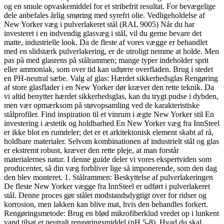
og en smule opvaskemiddel for et stribefrit resultat. For bevægelige
dele anbefales årlig smøring med syrefri olie. Vedligeholdelse af
New Yorker væg i pulverlakeret stål (RAL 9005) Når du har
investeret i en indvendig glasvæg i stål, vil du gerne bevare det
matte, industrielle look. Da de fleste af vores vægge er behandlet
med en slidstærk pulverlakering, er de utroligt nemme at holde. Men
pas på med glasrens på stålrammen; mange typer indeholder sprit
eller ammoniak, som over tid kan udtørre overfladen. Brug i stedet
en PH-neutral sæbe. Valg af glas: Hærdet sikkerhedsglas Rengøring
af store glasflader i en New Yorker dør kræver den rette teknik. Da
vi altid benytter hærdet sikkerhedsglas, kan du trygt pudse i dybden,
men vær opmærksom på støvopsamling ved de karakteristiske
stålprofiler. Find inspiration til et vinrum i ægte New Yorker stil En
investering i æstetik og holdbarhed En New Yorker væg fra InnSteel
er ikke blot en rumdeler; det er et arkitektonisk element skabt af rå,
holdbare materialer. Selvom kombinationen af industrielt stål og glas
er ekstremt robust, kræver den rette pleje, at man forstår
materialernes natur. I denne guide deler vi vores ekspertviden som
producenter, så din væg forbliver lige så imponerende, som den dag
den blev monteret. 1. Stålrammen: Beskyttelse af pulverlakeringen
De fleste New Yorker vægge fra InnSteel er udført i pulverlakeret
stål. Denne proces gør stålet modstandsdygtigt over for ridser og
korrosion, men lakken kan blive mat, hvis den behandles forkert.
Rengøringsmetode: Brug en blød mikrofiberklud vredet op i lunkent
vand tilsat et neutralt rengøringsmiddel (pH 5-8). Hvad du skal