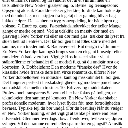
eller et indhak i stuen og forvandler det til et vinrum med en
tætsluttende New Yorker glasløsning. 6. Børne- og teenagezone:
Opsyn og akustik Forældre elsker glasdøre, fordi de kan holde øje
med de mindste, mens støjen fra legetøj eller gaming bliver bag
lukkede døre. Det skaber en tryg zoneopdeling for både børn og
voksne. 7. Entré og gang: Førstehåndsindtrykket der tæller Mange
gange er mørke og små. Ved at udskifte en massiv dør med en
glasvæg i New Yorker stil eller en dør med glas, trækker du lyset fra
stuen helt ud i entréen. Det får boligen til at føles større med det
samme, man træder ind. 8. Badeværelset: Råt design i vådrummet
En New Yorker dør kan også bruges som en elegant brusedør eller
rumdeler på badeværelset. Vigtigt: Hos Innsteel sikrer vi, at
stålprofilerne er behandlet til at modstå fugt, så du undgår rust og
korrosion. 9. Dobbeltdøre: Den moderne “franske dør” Hvor de
klassiske hvide franske døre kan virke romantiske, tilfører New
Yorker dobbeltdøren en industriel kant og maskulinitet til boligen.
Det fungerer perfekt i herskabslejligheder og moderne parcelhuse
som adskillelse mellem to stuer. 10. Erhverv og mødelokaler:
Professionel transparens Selvom vi her har fokus på boligen, er
teknologien den samme på kontoret. En New Yorker dør skaber
professionelle møderum, hvor lyset flyder frit, men fortroligheden
bevares. Typiske fejl du bør undgå (Før du bestiller) Når du vælger
en New Yorker løsning, er det vigtigt at tænke på mere end bare
udseendet: Glemmer hverdags-flow: Tænk over, hvilken vej døren
svinger. Vil den ramme en reol eller spærre for en gangsti? Akustik: