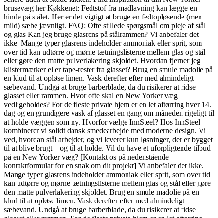
brusevæg her Køkkenet: Fedtstof fra madlavning kan lægge en
hinde på stålet. Her er det vigtigt at bruge en fedtopløsende (men
mild) sæbe jævnligt. FAQ: Ofte stillede spørgsmål om pleje af stål
og glas Kan jeg bruge glasrens på stålrammen? Vi anbefaler det
ikke. Mange typer glasrens indeholder ammoniak eller sprit, som
over tid kan udtørre og mørne tætningslisterne mellem glas og stål
eller gøre den matte pulverlakering skjoldet. Hvordan fjerner jeg
klistermærker eller tape-rester fra glasset? Brug en smule madolie på
en klud til at opløse limen. Vask derefter efter med almindeligt
sæbevand. Undgå at bruge barberblade, da du risikerer at ridse
glasset eller rammen. Hvor ofte skal en New Yorker væg
vedligeholdes? For de fleste private hjem er en let aftørring hver 14.
dag og en grundigere vask af glasset en gang om måneden rigeligt til
at holde væggen som ny. Hvorfor vælge InnSteel? Hos InnSteel
kombinerer vi solidt dansk smedearbejde med moderne design. Vi
ved, hvordan stål arbejder, og vi leverer kun løsninger, der er bygget
til at blive brugt – og til at holde. Vil du have et uforpligtende tilbud
på en New Yorker væg? [Kontakt os på nedenstående
kontaktformular for en snak om dit projekt] Vi anbefaler det ikke.
Mange typer glasrens indeholder ammoniak eller sprit, som over tid
kan udtørre og mørne tætningslisterne mellem glas og stål eller gøre
den matte pulverlakering skjoldet. Brug en smule madolie på en
klud til at opløse limen. Vask derefter efter med almindeligt
sæbevand. Undgå at bruge barberblade, da du risikerer at ridse