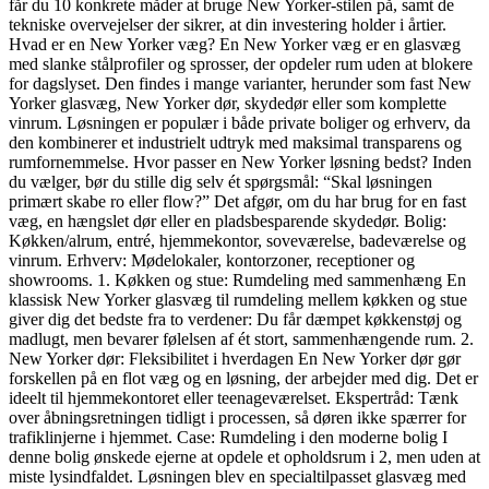
får du 10 konkrete måder at bruge New Yorker-stilen på, samt de
tekniske overvejelser der sikrer, at din investering holder i årtier.
Hvad er en New Yorker væg? En New Yorker væg er en glasvæg
med slanke stålprofiler og sprosser, der opdeler rum uden at blokere
for dagslyset. Den findes i mange varianter, herunder som fast New
Yorker glasvæg, New Yorker dør, skydedør eller som komplette
vinrum. Løsningen er populær i både private boliger og erhverv, da
den kombinerer et industrielt udtryk med maksimal transparens og
rumfornemmelse. Hvor passer en New Yorker løsning bedst? Inden
du vælger, bør du stille dig selv ét spørgsmål: “Skal løsningen
primært skabe ro eller flow?” Det afgør, om du har brug for en fast
væg, en hængslet dør eller en pladsbesparende skydedør. Bolig:
Køkken/alrum, entré, hjemmekontor, soveværelse, badeværelse og
vinrum. Erhverv: Mødelokaler, kontorzoner, receptioner og
showrooms. 1. Køkken og stue: Rumdeling med sammenhæng En
klassisk New Yorker glasvæg til rumdeling mellem køkken og stue
giver dig det bedste fra to verdener: Du får dæmpet køkkenstøj og
madlugt, men bevarer følelsen af ét stort, sammenhængende rum. 2.
New Yorker dør: Fleksibilitet i hverdagen En New Yorker dør gør
forskellen på en flot væg og en løsning, der arbejder med dig. Det er
ideelt til hjemmekontoret eller teenageværelset. Ekspertråd: Tænk
over åbningsretningen tidligt i processen, så døren ikke spærrer for
trafiklinjerne i hjemmet. Case: Rumdeling i den moderne bolig I
denne bolig ønskede ejerne at opdele et opholdsrum i 2, men uden at
miste lysindfaldet. Løsningen blev en specialtilpasset glasvæg med