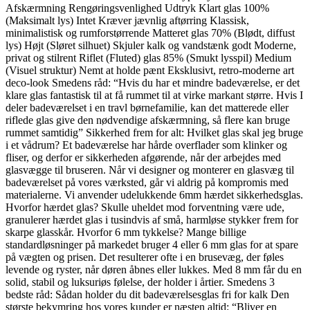
Afskærmning Rengøringsvenlighed Udtryk Klart glas 100%
(Maksimalt lys) Intet Kræver jævnlig aftørring Klassisk,
minimalistisk og rumforstørrende Matteret glas 70% (Blødt, diffust
lys) Højt (Sløret silhuet) Skjuler kalk og vandstænk godt Moderne,
privat og stilrent Riflet (Fluted) glas 85% (Smukt lysspil) Medium
(Visuel struktur) Nemt at holde pænt Eksklusivt, retro-moderne art
deco-look Smedens råd: “Hvis du har et mindre badeværelse, er det
klare glas fantastisk til at få rummet til at virke markant større. Hvis I
deler badeværelset i en travl børnefamilie, kan det matterede eller
riflede glas give den nødvendige afskærmning, så flere kan bruge
rummet samtidig” Sikkerhed frem for alt: Hvilket glas skal jeg bruge
i et vådrum? Et badeværelse har hårde overflader som klinker og
fliser, og derfor er sikkerheden afgørende, når der arbejdes med
glasvægge til bruseren. Når vi designer og monterer en glasvæg til
badeværelset på vores værksted, går vi aldrig på kompromis med
materialerne. Vi anvender udelukkende 6mm hærdet sikkerhedsglas.
Hvorfor hærdet glas? Skulle uheldet mod forventning være ude,
granulerer hærdet glas i tusindvis af små, harmløse stykker frem for
skarpe glasskår. Hvorfor 6 mm tykkelse? Mange billige
standardløsninger på markedet bruger 4 eller 6 mm glas for at spare
på vægten og prisen. Det resulterer ofte i en brusevæg, der føles
levende og ryster, når døren åbnes eller lukkes. Med 8 mm får du en
solid, stabil og luksuriøs følelse, der holder i årtier. Smedens 3
bedste råd: Sådan holder du dit badeværelsesglas fri for kalk Den
største bekymring hos vores kunder er næsten altid: “Bliver en