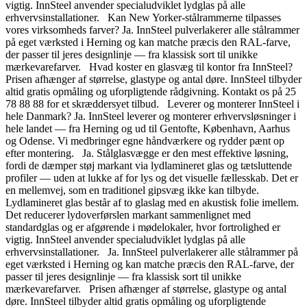
vigtig. InnSteel anvender specialudviklet lydglas på alle
erhvervsinstallationer. Kan New Yorker-stålrammerne tilpasses
vores virksomheds farver? Ja. InnSteel pulverlakerer alle stålrammer
på eget værksted i Herning og kan matche præcis den RAL-farve,
der passer til jeres designlinje — fra klassisk sort til unikke
mærkevarefarver. Hvad koster en glasvæg til kontor fra InnSteel?
Prisen afhænger af størrelse, glastype og antal døre. InnSteel tilbyder
altid gratis opmåling og uforpligtende rådgivning. Kontakt os på 25
78 88 88 for et skræddersyet tilbud. Leverer og monterer InnSteel i
hele Danmark? Ja. InnSteel leverer og monterer erhvervsløsninger i
hele landet — fra Herning og ud til Gentofte, København, Aarhus
og Odense. Vi medbringer egne håndværkere og rydder pænt op
efter montering. Ja. Stålglasvægge er den mest effektive løsning,
fordi de dæmper støj markant via lydlamineret glas og tætsluttende
profiler — uden at lukke af for lys og det visuelle fællesskab. Det er
en mellemvej, som en traditionel gipsvæg ikke kan tilbyde.
Lydlamineret glas består af to glaslag med en akustisk folie imellem.
Det reducerer lydoverførslen markant sammenlignet med
standardglas og er afgørende i mødelokaler, hvor fortrolighed er
vigtig. InnSteel anvender specialudviklet lydglas på alle
erhvervsinstallationer. Ja. InnSteel pulverlakerer alle stålrammer på
eget værksted i Herning og kan matche præcis den RAL-farve, der
passer til jeres designlinje — fra klassisk sort til unikke
mærkevarefarver. Prisen afhænger af størrelse, glastype og antal
døre. InnSteel tilbyder altid gratis opmåling og uforpligtende