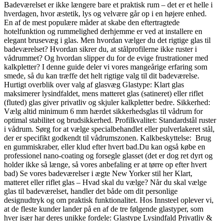
Badeværelset er ikke længere bare et praktisk rum – det er et helle i
hverdagen, hvor æstetik, lys og velvære går op i en højere enhed.
En af de mest populære måder at skabe den eftertragtede
hotelfunktion og rummelighed derhjemme er ved at installere en
elegant brusevæg i glas. Men hvordan vælger du det rigtige glas til
badeværelset? Hvordan sikrer du, at stålprofilerne ikke ruster i
vådrummet? Og hvordan slipper du for de evige frustrationer med
kalkpletter? I denne guide deler vi vores mangeårige erfaring som
smede, så du kan træffe det helt rigtige valg til dit badeværelse.
Hurtigt overblik over valg af glasvæg Glastype: Klart glas
maksimerer lysindfaldet, mens matteret glas (satineret) eller riflet
(fluted) glas giver privatliv og skjuler kalkpletter bedre. Sikkerhed:
Vælg altid minimum 6 mm hærdet sikkerhedsglas til vådrum for
optimal stabilitet og brudsikkerhed. Profilkvalitet: Standardstål ruster
i vådrum. Sørg for at vælge specialbehandlet eller pulverlakeret stål,
der er specifikt godkendt til vådrumszonen. Kalkbeskyttelse: Brug
en gummiskraber, eller klud efter hvert bad.Du kan også købe en
professionel nano-coating og forsegle glasset (det er dog ret dyrt og
holder ikke så længe, så vores anbefaling er at tørre op efter hvert
bad) Se vores badeværelser i ægte New Yorker stil her Klart,
matteret eller riflet glas – Hvad skal du vælge? Når du skal vælge
glas til badeværelset, handler det både om dit personlige
designudtryk og om praktisk funktionalitet. Hos Innsteel oplever vi,
at de fleste kunder lander på en af de tre følgende glastyper, som
hver især har deres unikke fordele: Glastype Lysindfald Privatliv &