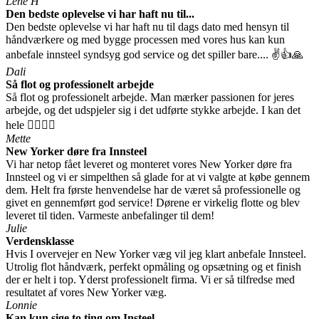
Lene H
Den bedste oplevelse vi har haft nu til...
Den bedste oplevelse vi har haft nu til dags dato med hensyn til
håndværkere og med bygge processen med vores hus kan kun
anbefale innsteel syndsyg god service og det spiller bare.... ✌️👍🙏
Dali
Så flot og professionelt arbejde
Så flot og professionelt arbejde. Man mærker passionen for jeres
arbejde, og det udspjeler sig i det udførte stykke arbejde. I kan det
hele 👍🏻👍🏻
Mette
New Yorker døre fra Innsteel
Vi har netop fået leveret og monteret vores New Yorker døre fra
Innsteel og vi er simpelthen så glade for at vi valgte at købe gennem
dem. Helt fra første henvendelse har de været så professionelle og
givet en gennemført god service! Dørene er virkelig flotte og blev
leveret til tiden. Varmeste anbefalinger til dem!
Julie
Verdensklasse
Hvis I overvejer en New Yorker væg vil jeg klart anbefale Innsteel.
Utrolig flot håndværk, perfekt opmåling og opsætning og et finish
der er helt i top. Yderst professionelt firma. Vi er så tilfredse med
resultatet af vores New Yorker væg.
Lonnie
Kan kun sige to ting om Insteel