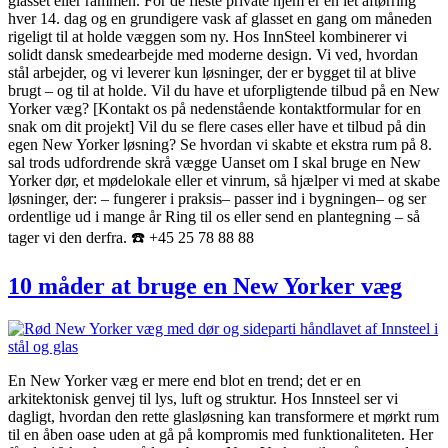
glasset eller rammen. For de fleste private hjem er en let aftørring
hver 14. dag og en grundigere vask af glasset en gang om måneden
rigeligt til at holde væggen som ny. Hos InnSteel kombinerer vi
solidt dansk smedearbejde med moderne design. Vi ved, hvordan
stål arbejder, og vi leverer kun løsninger, der er bygget til at blive
brugt – og til at holde. Vil du have et uforpligtende tilbud på en New
Yorker væg? [Kontakt os på nedenstående kontaktformular for en
snak om dit projekt] Vil du se flere cases eller have et tilbud på din
egen New Yorker løsning? Se hvordan vi skabte et ekstra rum på 8.
sal trods udfordrende skrå vægge Uanset om I skal bruge en New
Yorker dør, et mødelokale eller et vinrum, så hjælper vi med at skabe
løsninger, der: – fungerer i praksis– passer ind i bygningen– og ser
ordentlige ud i mange år Ring til os eller send en plantegning – så
tager vi den derfra. ☎️ +45 25 78 88 88
10 måder at bruge en New Yorker væg
En New Yorker væg er mere end blot en trend; det er en
arkitektonisk genvej til lys, luft og struktur. Hos Innsteel ser vi
dagligt, hvordan den rette glasløsning kan transformere et mørkt rum
til en åben oase uden at gå på kompromis med funktionaliteten. Her