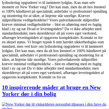
lydisolering opgraderer vi til lamineret lydglas. Kan man selv
montere en New Yorker væg? Det kan man, men da alt hos Innsteel
er 100% håndlavet på specialmål, anbefaler vi professionel opmåling
og montering for at sikre, at linjerne står snorlige. Kræver
stålprofilerne vedligeholdelse? Vores pulverlakerede stålprofiler
kræver minimal vedligeholdelse – blot en aftørring med en fugtig
klud i ny og næ Hvad er leveringstiden? Da vi ikke arbejder med
standardmoduler, men skræddersyr alt på vores eget værksted,
afhænger leveringstiden af opgavens kompleksitet. Kontakt os for
en aktuel status. Vi bruger typisk 6 mm hærdet sikkerhedsglas som
standard, men ved krav om lydisolering opgraderer vi til lamineret
lydglas. Det kan man, men da alt hos Innsteel er 100% håndlavet på
specialmål, anbefaler vi professionel opmåling og montering for at
sikre, at linjerne står snorlige. Vores pulverlakerede stålprofiler
kræver minimal vedligeholdelse – blot en aftørring med en fugtig
klud i ny og næ Da vi ikke arbejder med standardmoduler, men
skræddersyr alt på vores eget værksted, afhænger leveringstiden af
opgavens kompleksitet. Kontakt os for en
10 inspirerende måder at bruge en New
Yorker dør i din bolig