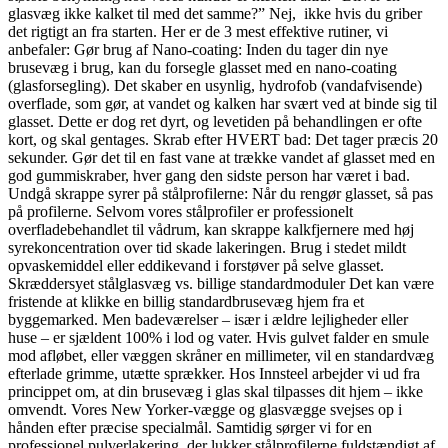
glasvæg ikke kalket til med det samme?” Nej, ikke hvis du griber
det rigtigt an fra starten. Her er de 3 mest effektive rutiner, vi
anbefaler: Gør brug af Nano-coating: Inden du tager din nye
brusevæg i brug, kan du forsegle glasset med en nano-coating
(glasforsegling). Det skaber en usynlig, hydrofob (vandafvisende)
overflade, som gør, at vandet og kalken har svært ved at binde sig til
glasset. Dette er dog ret dyrt, og levetiden på behandlingen er ofte
kort, og skal gentages. Skrab efter HVERT bad: Det tager præcis 20
sekunder. Gør det til en fast vane at trække vandet af glasset med en
god gummiskraber, hver gang den sidste person har været i bad.
Undgå skrappe syrer på stålprofilerne: Når du rengør glasset, så pas
på profilerne. Selvom vores stålprofiler er professionelt
overfladebehandlet til vådrum, kan skrappe kalkfjernere med høj
syrekoncentration over tid skade lakeringen. Brug i stedet mildt
opvaskemiddel eller eddikevand i forstøver på selve glasset.
Skræddersyet stålglasvæg vs. billige standardmoduler Det kan være
fristende at klikke en billig standardbrusevæg hjem fra et
byggemarked. Men badeværelser – især i ældre lejligheder eller
huse – er sjældent 100% i lod og vater. Hvis gulvet falder en smule
mod afløbet, eller væggen skråner en millimeter, vil en standardvæg
efterlade grimme, utætte sprækker. Hos Innsteel arbejder vi ud fra
princippet om, at din brusevæg i glas skal tilpasses dit hjem – ikke
omvendt. Vores New Yorker-vægge og glasvægge svejses op i
hånden efter præcise specialmål. Samtidig sørger vi for en
professionel pulverlakering, der lukker stålprofilerne fuldstændigt af