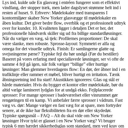
Lys ind, kulde ude En glasvæg i entréen fungerer som et effektivt
vindfang, der stopper træk, men lader dagslyset strømme helt ind i
resten af huset. 9. Erhverv: Mødelokaler med transparens I
kontormiljøer skaber New Yorker glasvægge til mødelokaler en
åben kultur. Det giver bedre flow, overblik og et professionelt udtryk
over for kunder. 10. Kvaliteten ligger i detaljen Det er her, det
professionelle håndværk skiller sig ud fra billige standardløsninger.
Når du vælger en væg, så tjek: Profilernes proportioner: De skal
være slanke, men robuste. Sprosse-layout: Symmetri er alfa og
omega for det visuelle udtryk. Finish: Er samlingerne glatte og
svejsningerne pæne? Typiske fejl du bør undgå (Før du bestiller)
Baseret på vores erfaring med speciallavede løsninger, ser vi ofte de
samme 4 fejl gå igen, når folk vælger “billige” eller hurtige
løsninger: Man glemmer hverdagens flow: En dør, der åbner ind i en
trafiklinje eller rammer et møbel, bliver hurtigt en irritation. Tænk
åbningsretning ind fra start! Akustikken ignoreres: Glas og stål er
hårde materialer. Hvis du bygger et kontor eller mødelokale, bør du
altid vælge lamineret lydglas for at undgå ekko. Fejlplacerede
sprosser: For mange sprosser i badeværelset eller vinrummet gør
rengøringen til en kamp. Vi anbefaler færre sprosser i vådrum. Fast
væg vs. dør: Mange vælger en fast væg for at spare, men fortryder
senere, at de ikke har fleksibiliteten fra en dør eller skydedør.
Typiske spørgsmål – FAQ – Alt du skal vide om New Yorker
løsninger Hvor tykt er glasset i en New Yorker væg? Vi bruger
typisk 6 mm hærdet sikkerhedsglas som standard, men ved krav om