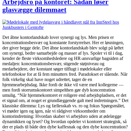
Arbejdsro på kontoret: Sådan løser
glasvægge dilemmaet
Det åbne kontorlandskab lover synergi og lys. Men prisen er
koncentrationsbesvær og konstante forstyrrelser. Her er løsningen,
der giver begge dele. Det åbne kontorlandskab blev solgt på løftet
om synergi, bedre samarbejde og masser af lys. Spoler vi til i dag,
kender de fleste virksomhedsledere og HR-ansvarlige bagsiden af
medaljen: koncentrationsbesvær, stigende støjniveau og
medarbejdere, der konstant søger tilflugt i mødelokaler eller
telefonbokse for at få fem minutters fred. Paradokset er slående. Når
folk virkelig skal have noget udrettet, tager de en
hjemmearbejdsdag. Ikke fordi de ikke vil være med kollegerne —
men fordi storrumskontoret simpelthen gør dyb koncentration
umulig. “Når hjemmekontoret er roligere end arbejdspladsen, er det
et signal om, at noget er grundlæggende galt med indretningen.” Det
klassiske dilemma: Lys og fællesskab vs. ro og fokus Spørgsmålet,
vi møder igen og igen, når vi rådgiver virksomheder om
kontorindretning: Hvordan skaber vi arbejdsro uden at ødelægge
dynamikken og lyset? Og hvordan opdeler vi kontoret strategisk, så
der er plads til både den dybe kaffesnak og den dybe koncentration?