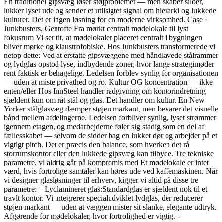
En traditionel gipsvæg løser støjproblemet — men skaber siloer,
lukker lyset ude og sender et utilsigtet signal om hierarki og lukkede
kulturer. Det er ingen løsning for en moderne virksomhed. Case ·
Junkbusters, Gentofte Fra mørkt centralt mødelokale til lyst
fokusrum Vi ser tit, at mødelokaler placeret centralt i bygningen
bliver mørke og klaustrofobiske. Hos Junkbusters transformerede vi
netop dette: Ved at erstatte gipsvæggene med håndlavede stålrammer
og lydglas opstod lyse, indbydende zoner, hvor lange strategimøder
rent faktisk er behagelige. Ledelsen forblev synlig for organisationen
— uden at miste privathed og ro. Kultur OG koncentration — ikke
enten/eller Hos InnSteel handler rådgivning om kontorindretning
sjældent kun om råt stål og glas. Det handler om kultur. En New
Yorker stålglasvæg dæmper støjen markant, men bevarer det visuelle
bånd mellem afdelingerne. Ledelsen forbliver synlig, lyset strømmer
igennem etagen, og medarbejderne føler sig stadig som en del af
fællesskabet — selvom de sidder bag en lukket dør og arbejder på et
vigtigt pitch. Det er præcis den balance, som hverken det rå
storrumskontor eller den lukkede gipsvæg kan tilbyde. Tre tekniske
parametre, vi aldrig går på kompromis med Et mødelokale er intet
værd, hvis fortrolige samtaler kan høres ude ved kaffemaskinen. Når
vi designer glasløsninger til erhverv, kigger vi altid på disse tre
parametre: – Lydlamineret glas:Standardglas er sjældent nok til et
travlt kontor. Vi integrerer specialudviklet lydglas, der reducerer
støjen markant — uden at væggen mister sit slanke, elegante udtryk.
Afgørende for mødelokaler, hvor fortrolighed er vigtig. -