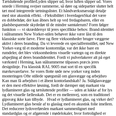
Tætsluttende profilerLyden slipper ud, hvor luften slipper ud. Vores
smede i Herning svejser rammerne, så døre og sidepartier slutter helt
tæt mod integrerede tætningslister. Et håndværksmæssigt detalje
med stor akustisk effekt. –Fleksibilitet i hverdagenSkal det være
en dobbeltdør, der kan åbnes helt op ved fredagsbaren, eller en
pladsbesparende skydedør til de mindre samtalerum? Form følger
funktion — vi skræddersyr til jeres specifikke behov. Brand-identitet
i stålrammen New Yorker-stilen behøver ikke være låst til den
klassiske sorte farve. Flere og flere virksomheder bruger væggene
aktivt i deres branding. Da vi leverede en specialfremstillet, rød New
Yorker-væg til et moderne kontormiljø, var det ikke bare en
rumdeler, det blev virksomhedens visuelle vartegn og en direkte
afspejling af deres brandidentitet. Fordi vi pulverlakerer alt på eget
værksted i Herning, kan stålrammerne tilpasses præcis jeres
designlinje. Fra klassisk RAL 9005 mat sort til en specifik
mærkevarefarve. Se vores flotte røde new yorker væg inden
monteringen Ofte stillede spørgsmål om glasvægge og arbejdsro
Kan man få arbejdsro i et åbent kontorlandskab? Ja. Stålglasvægge
er den mest effektive løsning, fordi de dæmper støj markant via
lydlamineret glas og tætsluttende profiler — uden at lukke af for lys
og det visuelle fællesskab. Det er en mellemvej, som en traditionel
gipsvæg ikke kan tilbyde. Hvad er lydlamineret glas, og virker det?
Lydlamineret glas består af to glaslag med en akustisk folie imellem.
Det reducerer lydoverførslen markant sammenlignet med
standardglas og er afgørende i mødelokaler, hvor fortrolighed er