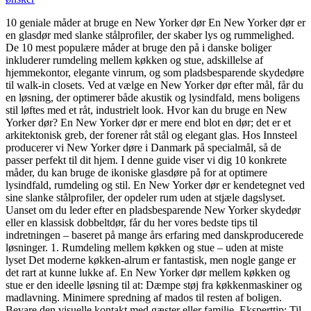
10 geniale måder at bruge en New Yorker dør En New Yorker dør er
en glasdør med slanke stålprofiler, der skaber lys og rummelighed.
De 10 mest populære måder at bruge den på i danske boliger
inkluderer rumdeling mellem køkken og stue, adskillelse af
hjemmekontor, elegante vinrum, og som pladsbesparende skydedøre
til walk-in closets. Ved at vælge en New Yorker dør efter mål, får du
en løsning, der optimerer både akustik og lysindfald, mens boligens
stil løftes med et råt, industrielt look. Hvor kan du bruge en New
Yorker dør? En New Yorker dør er mere end blot en dør; det er et
arkitektonisk greb, der forener råt stål og elegant glas. Hos Innsteel
producerer vi New Yorker døre i Danmark på specialmål, så de
passer perfekt til dit hjem. I denne guide viser vi dig 10 konkrete
måder, du kan bruge de ikoniske glasdøre på for at optimere
lysindfald, rumdeling og stil. En New Yorker dør er kendetegnet ved
sine slanke stålprofiler, der opdeler rum uden at stjæle dagslyset.
Uanset om du leder efter en pladsbesparende New Yorker skydedør
eller en klassisk dobbeltdør, får du her vores bedste tips til
indretningen – baseret på mange års erfaring med danskproducerede
løsninger. 1. Rumdeling mellem køkken og stue – uden at miste
lyset Det moderne køkken-alrum er fantastisk, men nogle gange er
det rart at kunne lukke af. En New Yorker dør mellem køkken og
stue er den ideelle løsning til at: Dæmpe støj fra køkkenmaskiner og
madlavning. Minimere spredning af mados til resten af boligen.
Bevare den visuelle kontakt med gæster eller familie. Eksperttip: Til