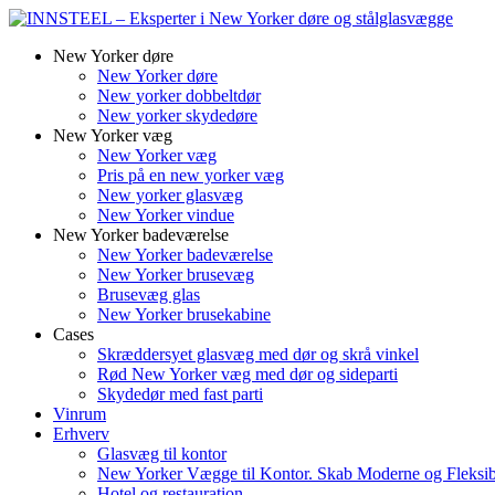
New Yorker døre
New Yorker døre
New yorker dobbeltdør
New yorker skydedøre
New Yorker væg
New Yorker væg
Pris på en new yorker væg
New yorker glasvæg
New Yorker vindue
New Yorker badeværelse
New Yorker badeværelse
New Yorker brusevæg
Brusevæg glas
New Yorker brusekabine
Cases
Skræddersyet glasvæg med dør og skrå vinkel
Rød New Yorker væg med dør og sideparti
Skydedør med fast parti
Vinrum
Erhverv
Glasvæg til kontor
New Yorker Vægge til Kontor. Skab Moderne og Fleksi
Hotel og restauration