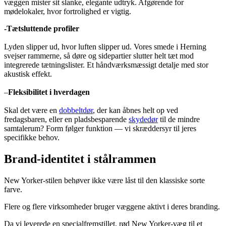
væggen mister sit slanke, elegante udtryk. Afgørende for
mødelokaler, hvor fortrolighed er vigtig.
-Tætsluttende profiler
Lyden slipper ud, hvor luften slipper ud. Vores smede i Herning
svejser rammerne, så døre og sidepartier slutter helt tæt mod
integrerede tætningslister. Et håndværksmæssigt detalje med stor
akustisk effekt.
–
Fleksibilitet i hverdagen
Skal det være en
dobbeltdør
, der kan åbnes helt op ved
fredagsbaren, eller en pladsbesparende
skydedør
til de mindre
samtalerum? Form følger funktion — vi skræddersyr til jeres
specifikke behov.
Brand-identitet i stålrammen
New Yorker-stilen behøver ikke være låst til den klassiske sorte
farve.
Flere og flere virksomheder bruger væggene aktivt i deres branding.
Da vi leverede en specialfremstillet, rød New Yorker-væg til et