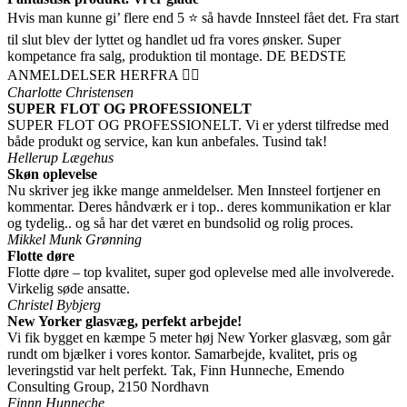
Hvis man kunne gi’ flere end 5 ⭐ så havde Innsteel fået det. Fra start
til slut blev der lyttet og handlet ud fra vores ønsker. Super
kompetance fra salg, produktion til montage. DE BEDSTE
ANMELDELSER HERFRA 👍🏻
Charlotte Christensen
SUPER FLOT OG PROFESSIONELT
SUPER FLOT OG PROFESSIONELT. Vi er yderst tilfredse med
både produkt og service, kan kun anbefales. Tusind tak!
Hellerup Lægehus
Skøn oplevelse
Nu skriver jeg ikke mange anmeldelser. Men Innsteel fortjener en
kommentar. Deres håndværk er i top.. deres kommunikation er klar
og tydelig.. og så har det været en bundsolid og rolig proces.
Mikkel Munk Grønning
Flotte døre
Flotte døre – top kvalitet, super god oplevelse med alle involverede.
Virkelig søde ansatte.
Christel Bybjerg
New Yorker glasvæg, perfekt arbejde!
Vi fik bygget en kæmpe 5 meter høj New Yorker glasvæg, som går
rundt om bjælker i vores kontor. Samarbejde, kvalitet, pris og
leveringstid var helt perfekt. Tak, Finn Hunneche, Emendo
Consulting Group, 2150 Nordhavn
Finnn Hunneche