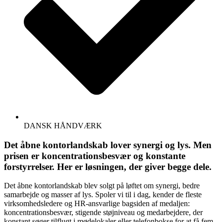
DANSK HÅNDVÆRK
Det åbne kontorlandskab lover synergi og lys. Men
prisen er koncentrationsbesvær og konstante
forstyrrelser. Her er løsningen, der giver begge dele.
Det åbne kontorlandskab blev solgt på løftet om synergi, bedre
samarbejde og masser af lys. Spoler vi til i dag, kender de fleste
virksomhedsledere og HR-ansvarlige bagsiden af medaljen:
koncentrationsbesvær, stigende støjniveau og medarbejdere, der
konstant søger tilflugt i mødelokaler eller telefonbokse for at få fem