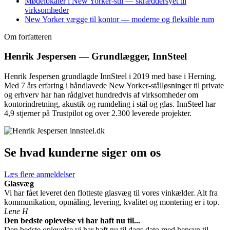
Mødelokaler i New Yorker-stil — skræddersyet til
virksomheder
New Yorker vægge til kontor — moderne og fleksible rum
Om forfatteren
Henrik Jespersen — Grundlægger, InnSteel
Henrik Jespersen grundlagde InnSteel i 2019 med base i Herning.
Med 7 års erfaring i håndlavede New Yorker-stålløsninger til private
og erhverv har han rådgivet hundredvis af virksomheder om
kontorindretning, akustik og rumdeling i stål og glas. InnSteel har
4,9 stjerner på Trustpilot og over 2.300 leverede projekter.
Se hvad kunderne siger om os
Læs flere anmeldelser
Glasvæg
Vi har fået leveret den flotteste glasvæg til vores vinkælder. Alt fra
kommunikation, opmåling, levering, kvalitet og montering er i top.
Lene H
Den bedste oplevelse vi har haft nu til...
Den bedste oplevelse vi har haft nu til dags dato med hensyn til