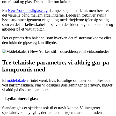
om råt stål og glas. Det handler om kultur.
En
New Yorker stålglasvæg
dæmper støjen markant, men bevarer
det visuelle bånd mellem afdelingerne. Ledelsen forbliver synlig,
lyset strømmer igennem etagen, og medarbejderne føler sig stadig
som en del af fællesskabet — selvom de sidder bag en lukket dør og
arbejder på et vigtigt pitch.
Det er præcis den balance, som hverken det rå storrumskontor eller
den lukkede gipsvæg kan tilbyde.
Tre tekniske parametre, vi aldrig går på
kompromis med
Et
mødelokale
er intet værd, hvis fortrolige samtaler kan høres ude
ved kaffemaskinen. Når vi designer glasløsninger til erhverv, kigger
vi altid på disse tre parametre:
– Lydlamineret glas:
Standardglas er sjældent nok til et travlt kontor. Vi integrerer
specialudviklet lydglas, der reducerer støjen markant — uden at