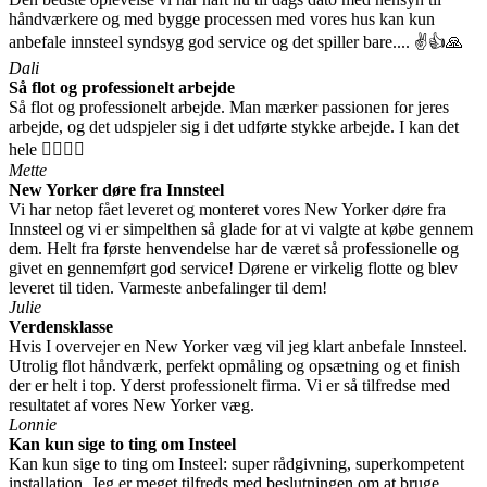
håndværkere og med bygge processen med vores hus kan kun
anbefale innsteel syndsyg god service og det spiller bare.... ✌️👍🙏
Dali
Så flot og professionelt arbejde
Så flot og professionelt arbejde. Man mærker passionen for jeres
arbejde, og det udspjeler sig i det udførte stykke arbejde. I kan det
hele 👍🏻👍🏻
Mette
New Yorker døre fra Innsteel
Vi har netop fået leveret og monteret vores New Yorker døre fra
Innsteel og vi er simpelthen så glade for at vi valgte at købe gennem
dem. Helt fra første henvendelse har de været så professionelle og
givet en gennemført god service! Dørene er virkelig flotte og blev
leveret til tiden. Varmeste anbefalinger til dem!
Julie
Verdensklasse
Hvis I overvejer en New Yorker væg vil jeg klart anbefale Innsteel.
Utrolig flot håndværk, perfekt opmåling og opsætning og et finish
der er helt i top. Yderst professionelt firma. Vi er så tilfredse med
resultatet af vores New Yorker væg.
Lonnie
Kan kun sige to ting om Insteel
Kan kun sige to ting om Insteel: super rådgivning, superkompetent
installation. Jeg er meget tilfreds med beslutningen om at bruge