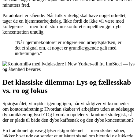
minutters fred.
Paradokset er slående. Når folk virkelig skal have noget udrettet,
tager de en hjemmearbejdsdag. Ikke fordi de ikke vil være med
kollegerne — men fordi storrumskontoret simpelthen gør dyb
koncentration umulig.
"Når hjemmekontoret er roligere end arbejdspladsen, er
det et signal om, at noget er grundlæggende galt med
indretningen."
Det klassiske dilemma: Lys og fællesskab
vs. ro og fokus
Spørgsmålet, vi møder igen og igen, når vi rådgiver virksomheder
om kontorindretning: Hvordan skaber vi arbejdsro uden at ødelægge
dynamikken og lyset? Og hvordan opdeler vi kontoret strategisk, så
der er plads til både den dybe kaffesnak og den dybe koncentration?
En traditionel gipsvæg løser støjproblemet — men skaber siloer,
lukker lyset ude og sender et utilsigtet signal om hierarki og lukkede