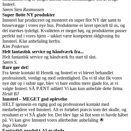
Insteel.
Søren Sten Rasmussen
Super flotte NY produkter
Innsteel har produceret og monteret en super flot NY dør samt to
brusevægge i vores nye hus. Produkterne er lavet specielt til os, og
det mærkes tydeligt. Kvaliteten er meget høj, og produkterne passer
perfekt ind i vores hjem – takket være kompetent rådgivning fra
Innsteel. Klar anbefaling herfra.
Kim Pedersen
Helt fantastisk service og håndværk fra...
Helt fantastisk service og håndværk fra start til slut.
Søren S.
Bare gør det!
Fra første kontakt til Henrik og Insteel er vi blevet behandlet
professionelt, venligt og med ordentlighed. Da vi til slut fik vores
nye dør op i sidste uge, blev vi bare endnu mere glade for, at vi
valgte Insteel. SÅ PÆNT udført! Vi kan kun anbefale dette firma.
Heidi BJ
Innsteel – MEGET god oplevelse
HELT igennem en rigtig god og professionel kontakt med
medarbejdere ved Innsteel. Alt er forløbet præcis som det skulle, og
resultatet er vi SÅ glade for. Det blev lige så flot som vi havde håbet
på. Vi kan give Innsteel vores allerbedste anbefaling 🌟
Inga Niebuhr
Fantastisk produkt. Vi er glade