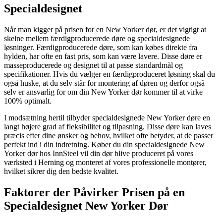
Specialdesignet
Når man kigger på prisen for en New Yorker dør, er det vigtigt at
skelne mellem færdigproducerede døre og specialdesignede
løsninger. Færdigproducerede døre, som kan købes direkte fra
hylden, har ofte en fast pris, som kan være lavere. Disse døre er
masseproducerede og designet til at passe standardmål og
specifikationer. Hvis du vælger en færdigproduceret løsning skal du
også huske, at du selv står for montering af døren og derfor også
selv er ansvarlig for om din New Yorker dør kommer til at virke
100% optimalt.
I modsætning hertil tilbyder specialdesignede New Yorker døre en
langt højere grad af fleksibilitet og tilpasning. Disse døre kan laves
præcis efter dine ønsker og behov, hvilket ofte betyder, at de passer
perfekt ind i din indretning. Køber du din specialdesignede New
Yorker dør hos InnSteel vil din dør blive produceret på vores
værksted i Herning og monteret af vores professionelle montører,
hvilket sikrer dig den bedste kvalitet.
Faktorer der Påvirker Prisen på en
Specialdesignet New Yorker Dør