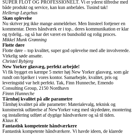
SUPER FLOT OG PROFESSIONELT. Vi er yderst tilfredse med
både produkt og service, kan kun anbefales. Tusind tak!
Hellerup Lægehus
Skøn oplevelse
Nu skriver jeg ikke mange anmeldelser. Men Innsteel fortjener en
kommentar. Deres håndværk er i top.. deres kommunikation er klar
og tydelig.. og så har det været en bundsolid og rolig proces.
Mikkel Munk Grønning
Flotte døre
Flotte døre – top kvalitet, super god oplevelse med alle involverede.
Virkelig søde ansatte.
Christel Bybjerg
New Yorker glasvæg, perfekt arbejde!
Vi fik bygget en kæmpe 5 meter høj New Yorker glasvæg, som går
rundt om bjælker i vores kontor. Samarbejde, kvalitet, pris og
leveringstid var helt perfekt. Tak, Finn Hunneche, Emendo
Consulting Group, 2150 Nordhavn
Finnn Hunneche
Tårnhøj kvalitet på alle parametre
Tårnhøj kvalitet på alle parametre: Materialevalg, teknisk og
kunstnerisk udførelse af NewYorker væg med skydedøre, montering
og installering udført af dygtige håndværkere og så til tiden.
Klaus K
Fantastisk kompetente håndværkere
Fantastisk kompetente håndværkere. Vi havde ideen, de klarede