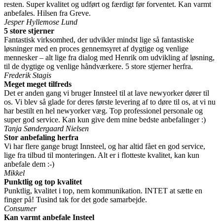
resten. Super kvalitet og udført og færdigt før forventet. Kan varmt
anbefales. Hilsen fra Greve.
Jesper Hyllemose Lund
5 store stjerner
Fantastisk virksomhed, der udvikler mindst lige så fantastiske
løsninger med en proces gennemsyret af dygtige og venlige
mennesker – alt lige fra dialog med Henrik om udvikling af løsning,
til de dygtige og venlige håndværkere. 5 store stjerner herfra.
Frederik Stagis
Meget meget tilfreds
Det er anden gang vi bruger Innsteel til at lave newyorker dører til
os. Vi blev så glade for deres første levering af to døre til os, at vi nu
har bestilt en hel newyorker væg. Top professionel personale og
super god service. Kan kun give dem mine bedste anbefalinger :)
Tanja Søndergaard Nielsen
Stor anbefaling herfra
Vi har flere gange brugt Innsteel, og har altid fået en god service,
lige fra tilbud til monteringen. Alt er i flotteste kvalitet, kan kun
anbefale dem :-)
Mikkel
Punktlig og top kvalitet
Punktlig, kvalitet i top, nem kommunikation. INTET at sætte en
finger på! Tusind tak for det gode samarbejde.
Consumer
Kan varmt anbefale Insteel