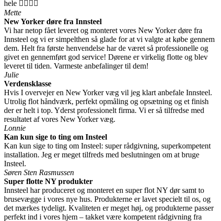
hele 👍🏻👍🏻
Mette
New Yorker døre fra Innsteel
Vi har netop fået leveret og monteret vores New Yorker døre fra
Innsteel og vi er simpelthen så glade for at vi valgte at købe gennem
dem. Helt fra første henvendelse har de været så professionelle og
givet en gennemført god service! Dørene er virkelig flotte og blev
leveret til tiden. Varmeste anbefalinger til dem!
Julie
Verdensklasse
Hvis I overvejer en New Yorker væg vil jeg klart anbefale Innsteel.
Utrolig flot håndværk, perfekt opmåling og opsætning og et finish
der er helt i top. Yderst professionelt firma. Vi er så tilfredse med
resultatet af vores New Yorker væg.
Lonnie
Kan kun sige to ting om Insteel
Kan kun sige to ting om Insteel: super rådgivning, superkompetent
installation. Jeg er meget tilfreds med beslutningen om at bruge
Insteel.
Søren Sten Rasmussen
Super flotte NY produkter
Innsteel har produceret og monteret en super flot NY dør samt to
brusevægge i vores nye hus. Produkterne er lavet specielt til os, og
det mærkes tydeligt. Kvaliteten er meget høj, og produkterne passer
perfekt ind i vores hjem – takket være kompetent rådgivning fra