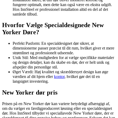
fungerer optimalt, men dette kan også være en ekstra udgift.
Hos InnSteel er professionel installation altid en del af det
samlede tilbud.
Hvorfor Vælge Specialdesignede New
Yorker Døre?
Perfekt Pasform: En specialdesignet dør sikrer, at
dimensionerne passer præcist til dit rum, hvilket giver et mere
strømlinet og professionelt udseende.
Unik Stil: Med muligheden for at vælge specifikke materialer
og design detaljer, kan du skabe en dør, der er helt unik og
afspejler din personlige stil.
Øget Værdi: Høj kvalitet og skræddersyet design kan øge
værdien af dit hjem eller
kontor
, hvilket gør det til en
langsigtet investering.
New Yorker dør pris
Prisen på en New Yorker dør kan variere betydeligt afhængigt af,
om du vælger en færdigproduceret løsning eller en specialdesignet
dør. Hos InnSteel tilbyder vi speciallavede New Yorker døre, der er
skræddersyet til dine præcise behov og præferencer. Selvom det kan