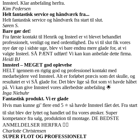
Innsteel. Klar anbefaling herfra.
Kim Pedersen
Helt fantastisk service og håndværk fra...
Helt fantastisk service og håndværk fra start til slut.
Søren S.
Bare gør det!
Fra første kontakt til Henrik og Insteel er vi blevet behandlet
professionelt, venligt og med ordentlighed. Da vi til slut fik vores
nye dør op i sidste uge, blev vi bare endnu mere glade for, at vi
valgte Insteel. SÅ PÆNT udført! Vi kan kun anbefale dette firma.
Heidi BJ
Innsteel – MEGET god oplevelse
HELT igennem en rigtig god og professionel kontakt med
medarbejdere ved Innsteel. Alt er forløbet præcis som det skulle, og
resultatet er vi SÅ glade for. Det blev lige så flot som vi havde håbet
på. Vi kan give Innsteel vores allerbedste anbefaling 🌟
Inga Niebuhr
Fantastisk produkt. Vi er glade
Hvis man kunne gi’ flere end 5 ⭐ så havde Innsteel fået det. Fra start
til slut blev der lyttet og handlet ud fra vores ønsker. Super
kompetance fra salg, produktion til montage. DE BEDSTE
ANMELDELSER HERFRA 👍🏻
Charlotte Christensen
SUPER FLOT OG PROFESSIONELT