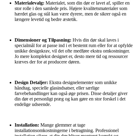
Materialevalg:
Materialet, som din dør er lavet af, spiller en
stor rolle i den samlede pris. Højere kvalitetsmaterialer som
hærdet glas og stål kan være dyrere, men de sikrer også en
længere levetid og bedre æstetik.
Dimensioner og Tilpasning:
Hvis din dør skal laves i
specialmål for at passe ind i et bestemt rum eller for at opfylde
unikke designkrav, vil det ofte medføre ekstra omkostninger.
Jo mere komplekst designet er, desto mere tid og ressourcer
kræves der for at producere døren.
Design Detaljer:
Ekstra designelementer som unikke
håndtag, specielle glasindsatser, eller særlige
farvebehandlinger kan også øge prisen. Disse detaljer giver
din dør et personligt præg og kan gøre en stor forskel i det
endelige udseende.
Installation:
Mange glemmer at tage
installationsomkostningerne i betragtning. Professionel
installation sikrer, at din dør bliver monteret korrekt og