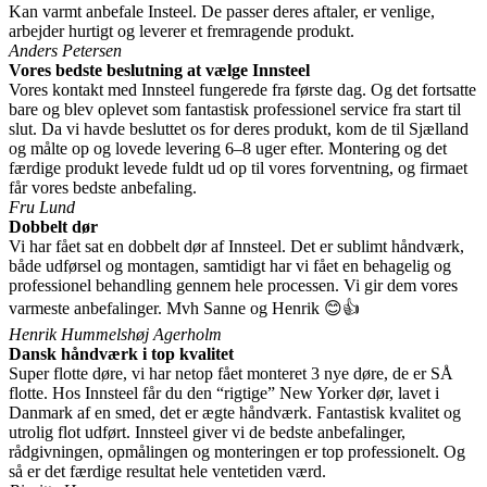
Kan varmt anbefale Insteel. De passer deres aftaler, er venlige,
arbejder hurtigt og leverer et fremragende produkt.
Anders Petersen
Vores bedste beslutning at vælge Innsteel
Vores kontakt med Innsteel fungerede fra første dag. Og det fortsatte
bare og blev oplevet som fantastisk professionel service fra start til
slut. Da vi havde besluttet os for deres produkt, kom de til Sjælland
og målte op og lovede levering 6–8 uger efter. Montering og det
færdige produkt levede fuldt ud op til vores forventning, og firmaet
får vores bedste anbefaling.
Fru Lund
Dobbelt dør
Vi har fået sat en dobbelt dør af Innsteel. Det er sublimt håndværk,
både udførsel og montagen, samtidigt har vi fået en behagelig og
professionel behandling gennem hele processen. Vi gir dem vores
varmeste anbefalinger. Mvh Sanne og Henrik 😊👍
Henrik Hummelshøj Agerholm
Dansk håndværk i top kvalitet
Super flotte døre, vi har netop fået monteret 3 nye døre, de er SÅ
flotte. Hos Innsteel får du den “rigtige” New Yorker dør, lavet i
Danmark af en smed, det er ægte håndværk. Fantastisk kvalitet og
utrolig flot udført. Innsteel giver vi de bedste anbefalinger,
rådgivningen, opmålingen og monteringen er top professionelt. Og
så er det færdige resultat hele ventetiden værd.