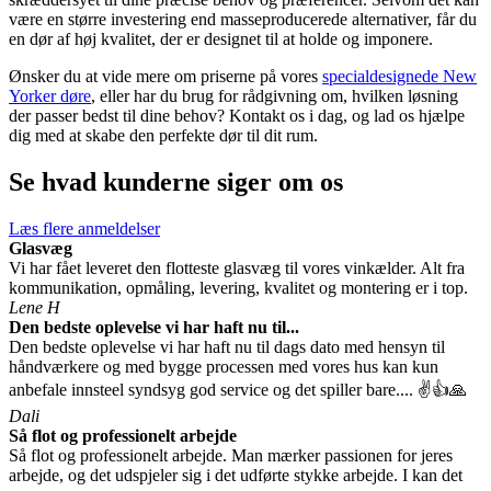
være en større investering end masseproducerede alternativer, får du
en dør af høj kvalitet, der er designet til at holde og imponere.
Ønsker du at vide mere om priserne på vores
specialdesignede New
Yorker døre
, eller har du brug for rådgivning om, hvilken løsning
der passer bedst til dine behov? Kontakt os i dag, og lad os hjælpe
dig med at skabe den perfekte dør til dit rum.
Se hvad kunderne siger om os
Læs flere anmeldelser
Glasvæg
Vi har fået leveret den flotteste glasvæg til vores vinkælder. Alt fra
kommunikation, opmåling, levering, kvalitet og montering er i top.
Lene H
Den bedste oplevelse vi har haft nu til...
Den bedste oplevelse vi har haft nu til dags dato med hensyn til
håndværkere og med bygge processen med vores hus kan kun
anbefale innsteel syndsyg god service og det spiller bare.... ✌️👍🙏
Dali
Så flot og professionelt arbejde
Så flot og professionelt arbejde. Man mærker passionen for jeres
arbejde, og det udspjeler sig i det udførte stykke arbejde. I kan det